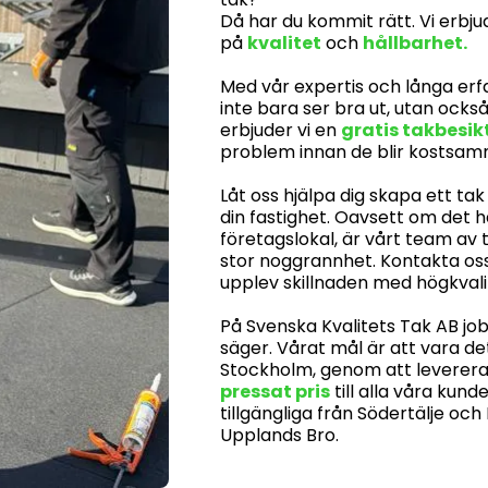
Då har du kommit rätt. Vi erbj
på
kvalitet
och
hållbarhet.
Med vår expertis och långa erfar
inte bara ser bra ut, utan ock
erbjuder vi en
gratis takbesik
problem innan de blir kostsam
Låt oss hjälpa dig skapa ett t
din fastighet. Oavsett om det h
företagslokal, är vårt team av 
stor noggrannhet. Kontakta oss
upplev skillnaden med högkvali
På Svenska Kvalitets Tak AB jo
säger. Vårat mål är att vara d
Stockholm, genom att leverera en
pressat pris
till alla våra kund
tillgängliga från Södertälje oc
Upplands Bro.