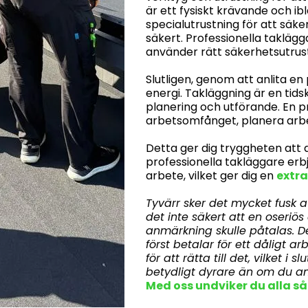
är ett fysiskt krävande och ib
specialutrustning för att säke
säkert. Professionella taklägg
använder rätt säkerhetsutrustn
Slutligen, genom att anlita en
energi. Takläggning är en ti
planering och utförande. En 
arbetsomfånget, planera arbe
Detta ger dig tryggheten att d
professionella takläggare erbj
arbete, vilket ger dig en
extra
Tyvärr sker det mycket fusk a
det inte säkert att en oseriös
anmärkning skulle påtalas. D
först betalar för ett dåligt
för att rätta till det, vilket i
betydligt dyrare än om du anl
Med oss undviker du alla s