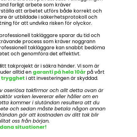
land farligt arbete som kräver
rställa att arbetet utförs både korrekt och
are är utbildade i säkerhetsprotokoll och
ing för att undvika risken för olyckor.
 professionell takläggare sparar du tid och
dskrävande process som kräver noggrann
professionell takläggare kan snabbt bedöma
tet och genomföra det effektivt.
itt takprojekt är i säkra händer. Vi som är
uder alltid en
garanti på hela 10år
på vårt
 trygghet
i att investeringen är skyddad.
v oseriösa takfirmor och allt detta ovan är
 aktör varken levererar eller håller om en
etta kommer i slutändan resultera att du
 arbete och sedan måste betala någon annan
 slutändan gör att kostnaden av ditt tak blir
itat oss från början.
ådana situationer!