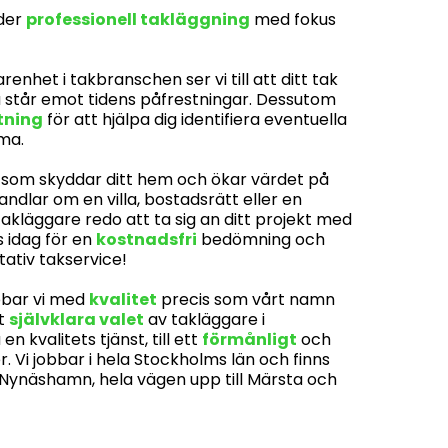
uder
professionell takläggning
med fokus
enhet i takbranschen ser vi till att ditt tak
så står emot tidens påfrestningar. Dessutom
tning
för att hjälpa dig identifiera eventuella
ma.
ak som skyddar ditt hem och ökar värdet på
andlar om en villa, bostadsrätt eller en
takläggare redo att ta sig an ditt projekt med
 idag för en
kostnadsfri
bedömning och
tativ takservice!
bbar vi med
kvalitet
precis som vårt namn
et
självklara valet
av takläggare i
 kvalitets tjänst, till ett
förmånligt
och
er. Vi jobbar i hela Stockholms län och finns
h Nynäshamn, hela vägen upp till Märsta och