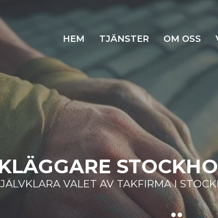
HEM
TJÄNSTER
OM OSS
KLÄGGARE STOCKH
SJÄLVKLARA VALET AV TAKFIRMA I STOC