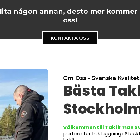
lita någon annan, desto mer kommer d
oss!
KONTAKTA OSS
Om Oss - Svenska Kvalite
Bästa Tak
Stockhol
Välkommen till Takfirman Sv
partner för takläggning i Stoc
tak?