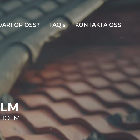
VARFÖR OSS?
FAQ's
KONTAKTA OSS
OLM
KHOLM