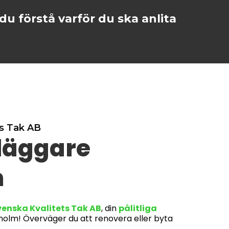
u förstå varför du ska anlita
ts Tak AB
läggare
m
enska Kvalitets Tak AB
, din
pålitliga
kholm! Överväger du att renovera eller byta