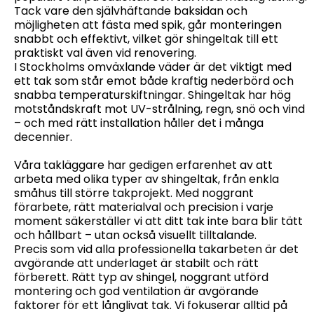
Tack vare den självhäftande baksidan och
möjligheten att fästa med spik, går monteringen
snabbt och effektivt, vilket gör shingeltak till ett
praktiskt val även vid renovering.
I Stockholms omväxlande väder är det viktigt med
ett tak som står emot både kraftig nederbörd och
snabba temperaturskiftningar. Shingeltak har hög
motståndskraft mot UV-strålning, regn, snö och vind
– och med rätt installation håller det i många
decennier.
Våra takläggare har gedigen erfarenhet av att
arbeta med olika typer av shingeltak, från enkla
småhus till större takprojekt. Med noggrant
förarbete, rätt materialval och precision i varje
moment säkerställer vi att ditt tak inte bara blir tätt
och hållbart – utan också visuellt tilltalande.
Precis som vid alla professionella takarbeten är det
avgörande att underlaget är stabilt och rätt
förberett. Rätt typ av shingel, noggrant utförd
montering och god ventilation är avgörande
faktorer för ett långlivat tak. Vi fokuserar alltid på